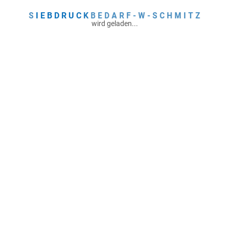
S
I
E
B
D
R
U
C
K
B
E
D
A
R
F
-
W
-
S
C
H
M
I
T
Z
wird geladen...
 uns an...
l:
info@siebdruckbedarf-schmitz.de
Einblick