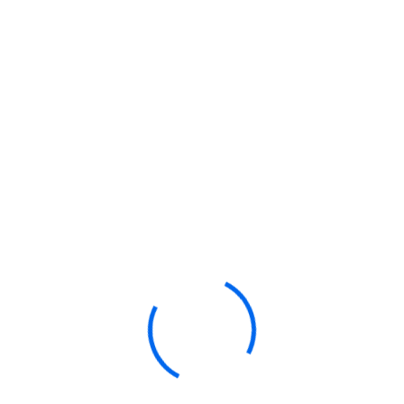
individuellen weiteren
sind, sprechen Sie uns gerne
bereitgestellten Vorlagen.
Wir finden bestimmt eine
Lösung!
Zubehör & Ersatztei
Technischer Support
Auf der Suche nach Spare-Pa
echnische Unterstützung für
eines Geräteherstellers?
Ihre Software & Geräte